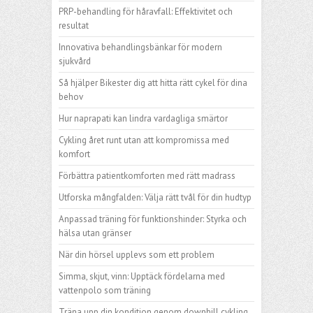
PRP-behandling för håravfall: Effektivitet och
resultat
Innovativa behandlingsbänkar för modern
sjukvård
Så hjälper Bikester dig att hitta rätt cykel för dina
behov
Hur naprapati kan lindra vardagliga smärtor
Cykling året runt utan att kompromissa med
komfort
Förbättra patientkomforten med rätt madrass
Utforska mångfalden: Välja rätt tvål för din hudtyp
Anpassad träning för funktionshinder: Styrka och
hälsa utan gränser
När din hörsel upplevs som ett problem
Simma, skjut, vinn: Upptäck fördelarna med
vattenpolo som träning
Träna upp din kondition genom downhill cykling