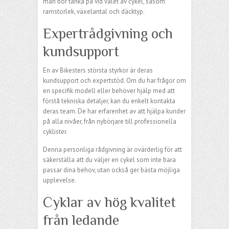
man bör tänka på vid valet av cykel, såsom
ramstorlek, växelantal och däcktyp.
Expertrådgivning och
kundsupport
En av Bikesters största styrkor är deras
kundsupport och expertstöd. Om du har frågor om
en specifik modell eller behöver hjälp med att
förstå tekniska detaljer, kan du enkelt kontakta
deras team. De har erfarenhet av att hjälpa kunder
på alla nivåer, från nybörjare till professionella
cyklister.
Denna personliga rådgivning är ovärderlig för att
säkerställa att du väljer en cykel som inte bara
passar dina behov, utan också ger bästa möjliga
upplevelse.
Cyklar av hög kvalitet
från ledande