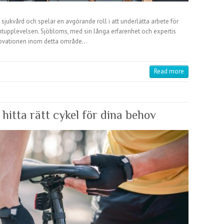
jukvård och spelar en avgörande roll i att underlätta arbete för
ntupplevelsen. Sjöbloms, med sin långa erfarenhet och expertis
nnovationen inom detta område…
Read more
 hitta rätt cykel för dina behov