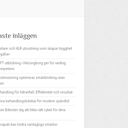
aste inläggen
artare och HLR utrustning som skapar trygghet
 gäller
PT utbildning i Helsingborg ger för verklig
ompetens
timulering optimerar smärtlindring utan
ner
andling för håravfall: Effektivitet och resultat
tiva behandlingsbänkar för modern sjukvård
er Bikester dig att hitta rätt cykel för dina
rapati kan lindra vardagliga smärtor