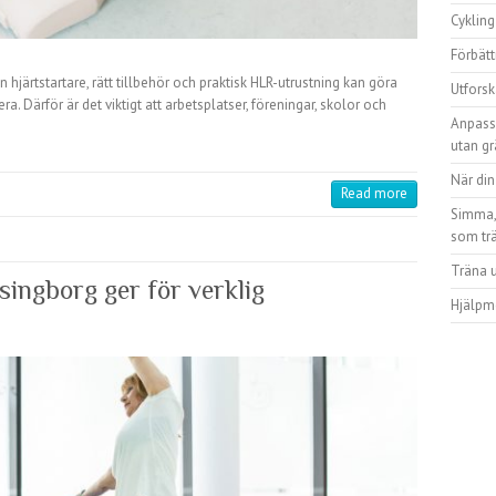
Cykling
Förbät
n hjärtstartare, rätt tillbehör och praktisk HLR-utrustning kan göra
Utforsk
a. Därför är det viktigt att arbetsplatser, föreningar, skolor och
Anpassa
…
utan gr
När di
Read more
Simma, 
som tr
Träna 
singborg ger för verklig
Hjälpme