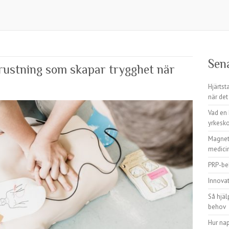
Sen
rustning som skapar trygghet när
Hjärtst
när det
Vad en 
yrkesk
Magnets
medici
PRP-beh
Innova
Så hjälp
behov
Hur nap