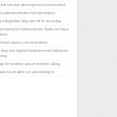
 året runt utan att kompromissa med komfort
tra patientkomforten med rätt madrass
a mångfalden: Välja rätt tvål för din hudtyp
d träning för funktionshinder: Styrka och hälsa
änser
n hörsel upplevs som ett problem
skjut, vinn: Upptäck fördelarna med vattenpolo
äning
upp din kondition genom downhill cykling
del för ett aktivt och självständigt liv